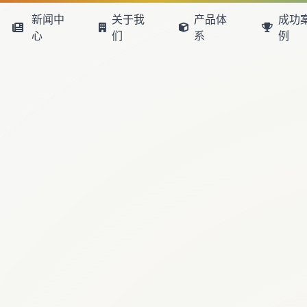
新闻中
关于我
产品体
成功
心
们
系
例