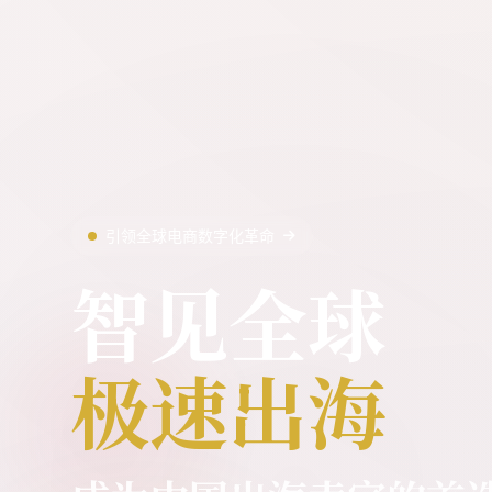
引领全球电商数字化革命
智见全球
极速出海