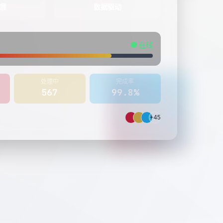
靠
数据驱动
在线
处理中
完成率
567
99.8%
+45