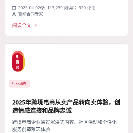
2025-04-02
113,259 阅读
520 评论
智能合同专家
阅读全文
热
精
置
门
选
顶
行业动态
2025年跨境电商从卖产品转向卖体验，创
造情感连接和品牌忠诚
跨境电商企业通过沉浸式内容、社区活动和个性化
服务创造难忘体验