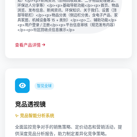
知）</p><p>新闻资讯（旧物回收政策、二手物品处理建议、
闻资讯（旧物回收政策、二手物品处理建议、环保达人分
环保达人分享等）</p><p>基础导航功能</p><p>首页、物品
享等）</p> <p>基础导航功能</p> <p>首页、物品浏
浏览、发布信息、新闻资讯、环保知识、关于我们、设置（顶
部导航栏）</p><p>物品分类（侧边栏分类，含电子产品、家
览、发布信息、新闻资讯、环保知识、关于我们、设置
具家居、机械设备等 15 + 类别）</p><p>二、辅助功能</p>
（顶部导航栏）</p> <p>物品分类（侧边栏分类，含电
<p>用户登录 / 注册</p><p>平台信息审核（规范发布内容）
</p><p>社区回收点信息展示</p>
子产品、家具家居、机械设备等 15 + 类别）</p> <p>
二、辅助功能</p> <p>用户登录 / 注册</p> <p>平台
信息审核（规范发布内容）</p> <p>社区回收点信息展
查看产品详情
示</p>
智见全球
竞品透视镜
✨ 竞品智能分析系统
全面监控竞争对手的销售策略、定价动态和营销活动，提
供深度竞品分析报告，助力制定差异化竞争策略。