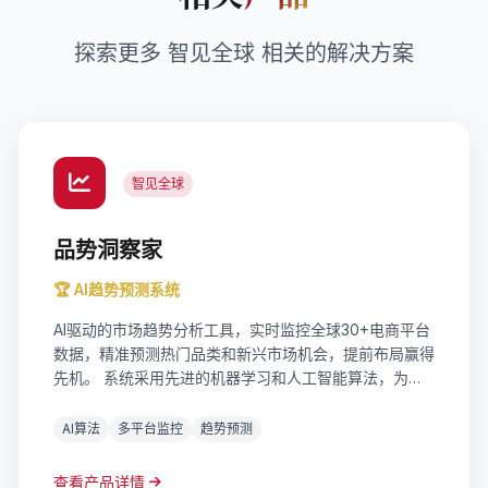
探索更多 智见全球 相关的解决方案
智见全球
品势洞察家
🏆 AI趋势预测系统
AI驱动的市场趋势分析工具，实时监控全球30+电商平台
数据，精准预测热门品类和新兴市场机会，提前布局赢得
先机。 系统采用先进的机器学习和人工智能算法，为企
业提供精准的数据洞察和决策支持。支持实时数据更新，
多维度分析，可视化报表输出，帮助企业快速响应市场变
AI算法
多平台监控
趋势预测
化。
查看产品详情