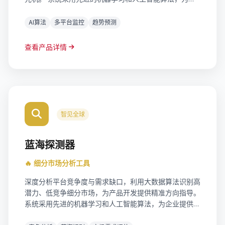
业提供精准的数据洞察和决策支持。支持实时数据更新，
多维度分析，可视化报表输出，帮助企业快速响应市场变
AI算法
多平台监控
趋势预测
化。
查看产品详情
智见全球
蓝海探测器
🔥 细分市场分析工具
深度分析平台竞争度与需求缺口，利用大数据算法识别高
潜力、低竞争细分市场，为产品开发提供精准方向指导。
系统采用先进的机器学习和人工智能算法，为企业提供精
准的数据洞察和决策支持。支持实时数据更新，多维度分